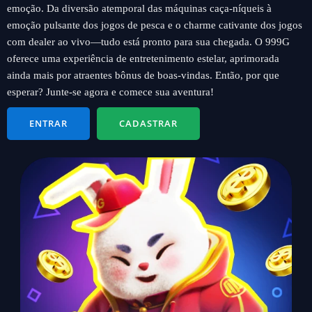
emoção. Da diversão atemporal das máquinas caça-níqueis à
emoção pulsante dos jogos de pesca e o charme cativante dos jogos
com dealer ao vivo—tudo está pronto para sua chegada. O 999G
oferece uma experiência de entretenimento estelar, aprimorada
ainda mais por atraentes bônus de boas-vindas. Então, por que
esperar? Junte-se agora e comece sua aventura!
ENTRAR
CADASTRAR