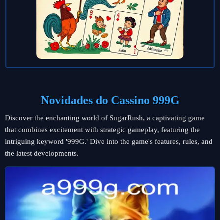
Novidades do Cassino 999G
Discover the enchanting world of SugarRush, a captivating game
that combines excitement with strategic gameplay, featuring the
intriguing keyword '999G.' Dive into the game's features, rules, and
the latest developments.