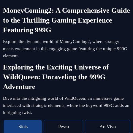
MoneyComing2: A Comprehensive Guide
to the Thrilling Gaming Experience
Featuring 999G
Explore the dynamic world of MoneyComing2, where strategy
meets excitement in this engaging game featuring the unique 999G
element.
Exploring the Exciting Universe of
WildQueen: Unraveling the 999G
Adventure
Dive into the intriguing world of WildQueen, an immersive game
interlaced with strategic elements, where the keyword 999G adds an
intriguing twist.
Slots
Pesca
Ao Vivo