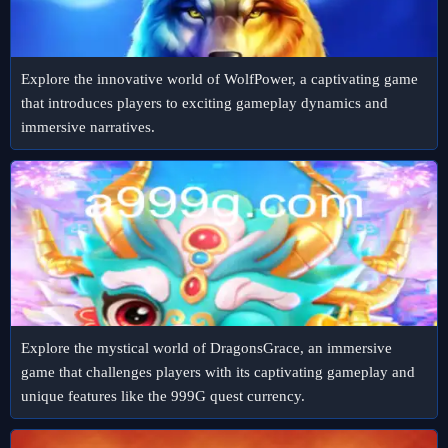
Explore the innovative world of WolfPower, a captivating game
that introduces players to exciting gameplay dynamics and
immersive narratives.
Explore the mystical world of DragonsGrace, an immersive
game that challenges players with its captivating gameplay and
unique features like the 999G quest currency.