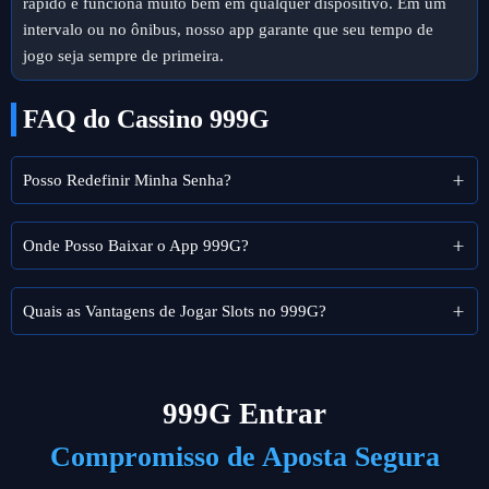
rápido e funciona muito bem em qualquer dispositivo. Em um
intervalo ou no ônibus, nosso app garante que seu tempo de
jogo seja sempre de primeira.
FAQ do Cassino 999G
Posso Redefinir Minha Senha?
Onde Posso Baixar o App 999G?
Quais as Vantagens de Jogar Slots no 999G?
999G Entrar
Compromisso de Aposta Segura