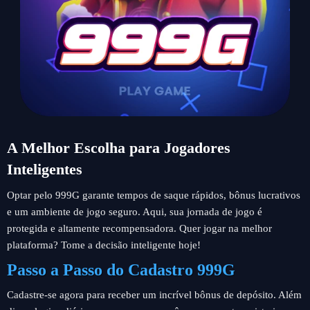
A Melhor Escolha para Jogadores
Inteligentes
Optar pelo 999G garante tempos de saque rápidos, bônus lucrativos
e um ambiente de jogo seguro. Aqui, sua jornada de jogo é
protegida e altamente recompensadora. Quer jogar na melhor
plataforma? Tome a decisão inteligente hoje!
Passo a Passo do Cadastro 999G
Cadastre-se agora para receber um incrível bônus de depósito. Além