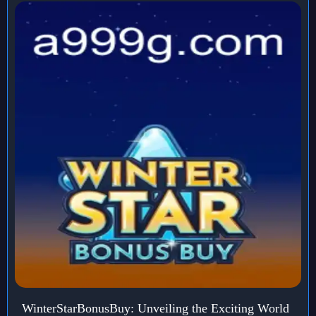
WinterStarBonusBuy: Unveiling the Exciting World